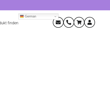
German
dukt finden