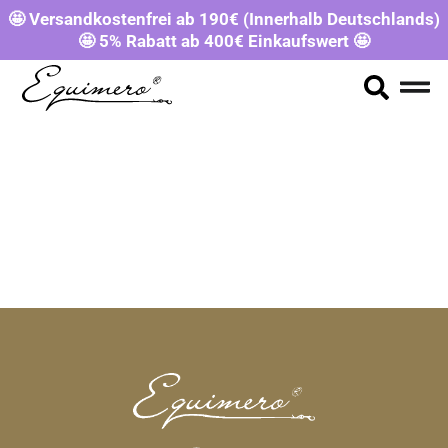
🤩 Versandkostenfrei ab 190€ (Innerhalb Deutschlands)
🤩 5% Rabatt ab 400€ Einkaufswert 🤩