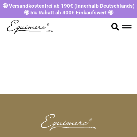
🤩 Versandkostenfrei ab 190€ (Innerhalb Deutschlands)
🤩 5% Rabatt ab 400€ Einkaufswert 🤩