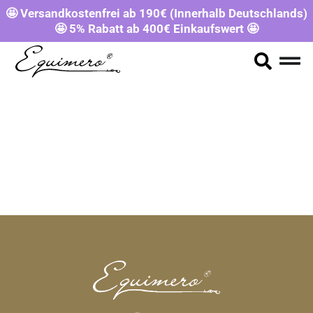
🤩 Versandkostenfrei ab 190€ (Innerhalb Deutschlands)
🤩 5% Rabatt ab 400€ Einkaufswert 🤩