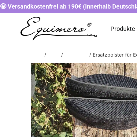
🤩 Versandkostenfrei ab 190€ (Innerhalb Deutschl
Produkte
Start
/
Shop
/
ZUBEHÖR
/ Ersatzpolster für 