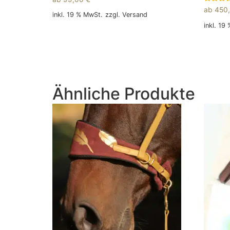
Bewertet
ab
450
mit
inkl. 19 % MwSt.
zzgl.
Versand
5.00
inkl. 19
von 5
In den Warenkorb
In den
Ähnliche Produkte