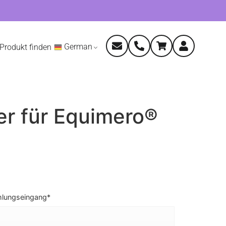
German
Produkt finden
er für Equimero®
hlungseingang*