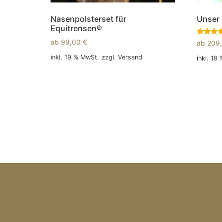
Nasenpolsterset für
Unser 
Equitrensen®
Bewertet
ab
99,00
€
ab
209
mit
5.00
inkl. 19 % MwSt.
zzgl.
Versand
inkl. 19
von 5
In den Warenkorb
In den