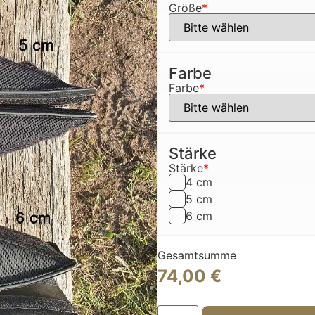
Größe
*
Farbe
Farbe
*
Stärke
Stärke
*
4 cm
5 cm
6 cm
Gesamtsumme
74,00
€