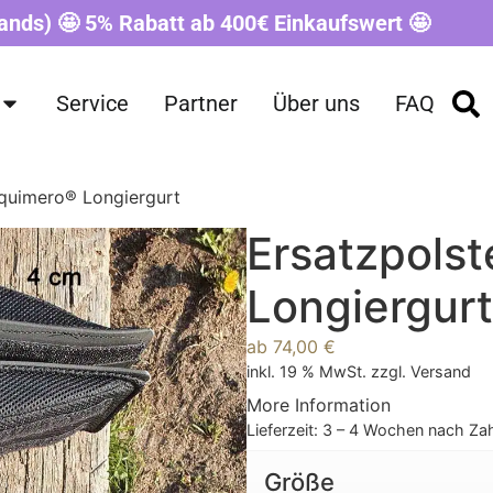
ands) 🤩 5% Rabatt ab 400€ Einkaufswert 🤩
Service
Partner
Über uns
FAQ
Equimero® Longiergurt
Ersatzpolst
Longiergurt
ab
74,00
€
inkl. 19 % MwSt.
zzgl.
Versand
More Information
Lieferzeit:
3 – 4 Wochen nach Za
Größe