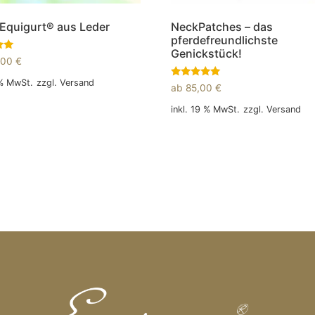
Equigurt® aus Leder
NeckPatches – das
pferdefreundlichste
Genickstück!
,00
€
 % MwSt.
zzgl.
Versand
Bewertet
ab
85,00
€
mit
5.00
 Warenkorb
inkl. 19 % MwSt.
zzgl.
Versand
von 5
In den Warenkorb