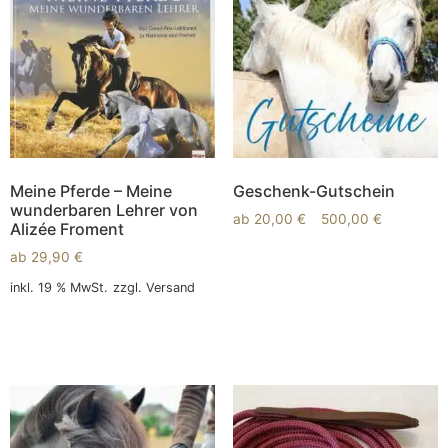
Meine Pferde – Meine
Geschenk-Gutschein
wunderbaren Lehrer von
ab
20,00
€
–
500,00
€
Alizée Froment
ab
29,90
€
Ausführung wählen
inkl. 19 % MwSt.
zzgl.
Versand
In den Warenkorb