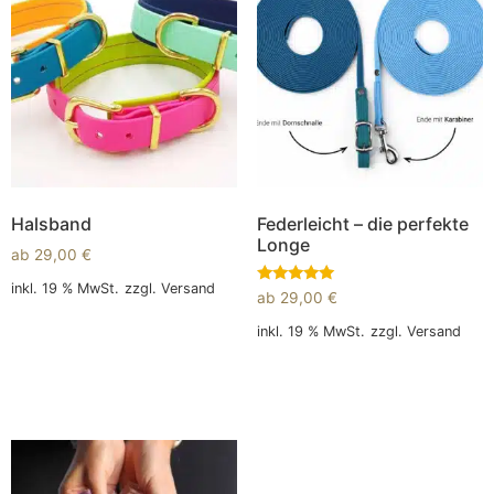
Halsband
Federleicht – die perfekte
Longe
ab
29,00
€
inkl. 19 % MwSt.
zzgl.
Versand
Bewertet
ab
29,00
€
mit
5.00
In den Warenkorb
inkl. 19 % MwSt.
zzgl.
Versand
von 5
In den Warenkorb