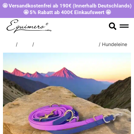
🤩 Versandkostenfrei ab 190€ (Innerhalb Deutschlands)
🤩 5% Rabatt ab 400€ Einkaufswert 🤩
Start
/
Shop
/
LONGEN, LEINEN & ZÜGEL
/ Hundeleine