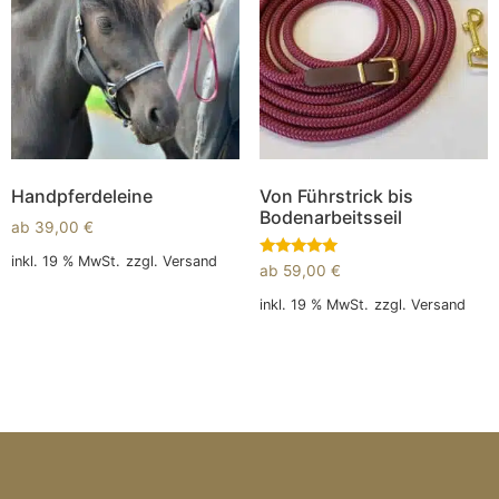
Handpferdeleine
Von Führstrick bis
Bodenarbeitsseil
ab
39,00
€
inkl. 19 % MwSt.
zzgl.
Versand
Bewertet
ab
59,00
€
mit
5.00
In den Warenkorb
inkl. 19 % MwSt.
zzgl.
Versand
von 5
In den Warenkorb