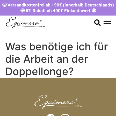
🤩 Versandkostenfrei ab 190€ (Innerhalb Deutschlands)
🤩 5% Rabatt ab 400€ Einkaufswert 🤩
Was benötige ich für
die Arbeit an der
Doppellonge?