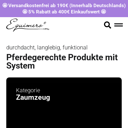
🤩 Versandkostenfrei ab 190€ (Innerhalb Deutschlands)
🤩 5% Rabatt ab 400€ Einkaufswert 🤩
durchdacht, langlebig, funktional
Pferdegerechte Produkte mit
System
Kategorie
Zaumzeug