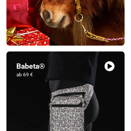
Babeta®
ab 69 €