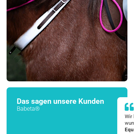
Das sagen unsere Kunden
Babeta®
Wir 
wun
Equ