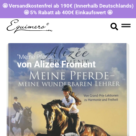
🤩 Versandkostenfrei ab 190€ (Innerhalb Deutschlands)
🤩 5% Rabatt ab 400€ Einkaufswert 🤩
"Meine Pferde"
von Alizee Froment