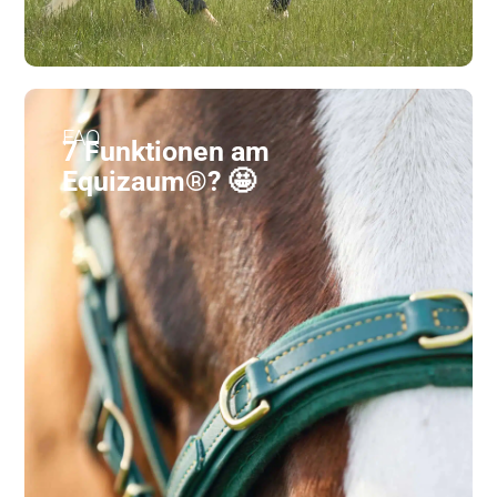
FAQ
7 Funktionen am
Equizaum®? 🤩