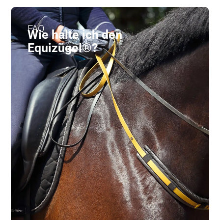
FAQ
Wie halte ich den
Equizügel®?