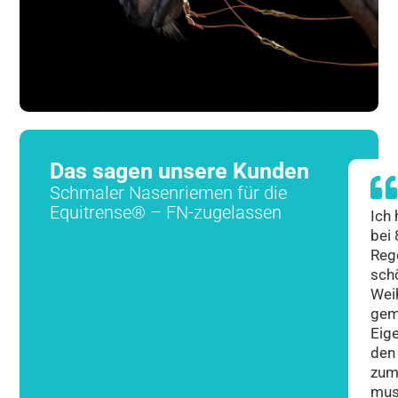
Das sagen unsere Kunden
Schmaler Nasenriemen für die
Equitrense® – FN-zugelassen
Ich
bei
Reg
sch
Wei
gem
Eige
den
zum
mus