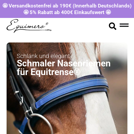
🤩 Versandkostenfrei ab 190€ (Innerhalb Deutschlands)
🤩 5% Rabatt ab 400€ Einkaufswert 🤩
Schlank und elegant
Schmaler Nasenriemen
für Equitrense®