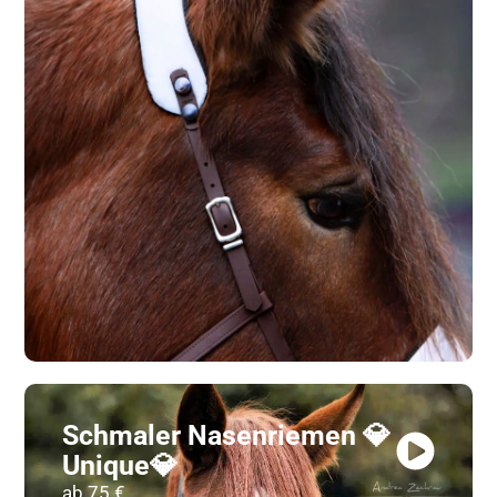
Schmaler Nasenriemen 💎
Unique💎
ab 75 €