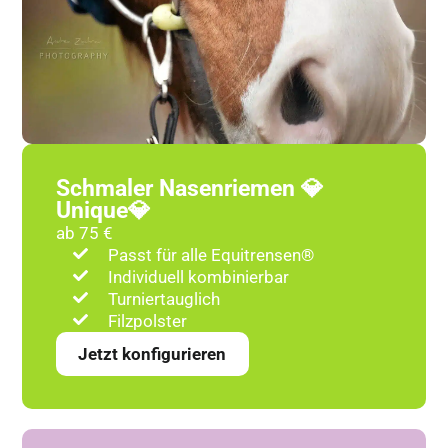
Schmaler Nasenriemen 💎
Unique💎
ab 75 €
Passt für alle Equitrensen®
Individuell kombinierbar
Turniertauglich
Filzpolster
Jetzt konfigurieren