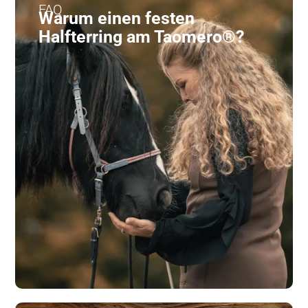
FAQ
Warum einen festen
Halfterring am Taomero®?