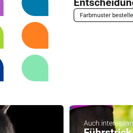
Entscheidun
Farbmuster bestell
Auch interessan
Führstrick