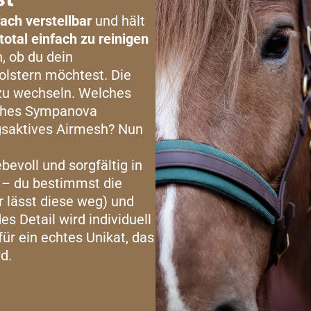
fach verstellbar
und hält
total einfach zu reinigen
h, ob du dein
olstern möchtest. Die
 zu wechseln. Welches
frohes Sympanova
gsaktives Airmesh? Nun
bevoll und sorgfältig in
t – du bestimmst die
r lässt diese weg) und
s Detail wird individuell
r ein echtes Unikat, das
rd.