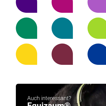
Auch interessant?
Equizaum®