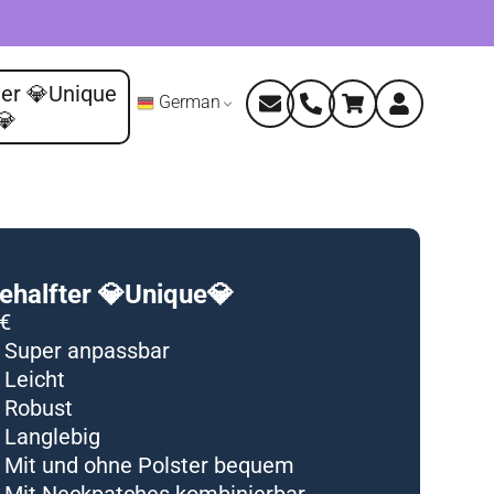
er 💎Unique
German
💎
ehalfter 💎Unique💎
 €
Super anpassbar
Leicht
Robust
Langlebig
Mit und ohne Polster bequem
Mit Neckpatches kombinierbar