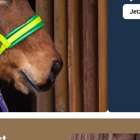
Jet
st