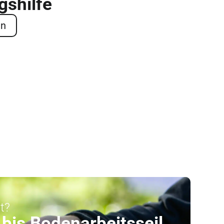
gshilfe
en
t?
 bis Bodenarbeitsseil