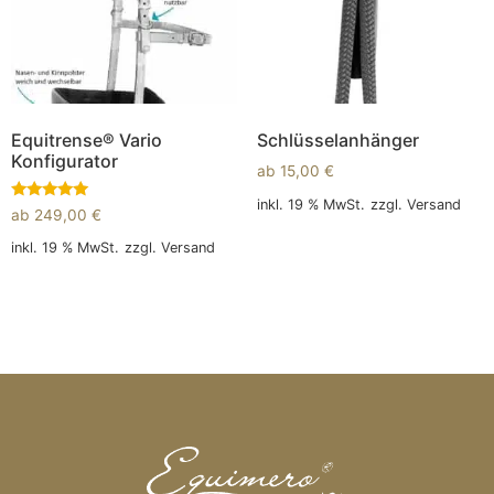
Equitrense® Vario
Schlüsselanhänger
Konfigurator
ab
15,00
€
inkl. 19 % MwSt.
zzgl.
Versand
Bewertet
ab
249,00
€
mit
5.00
In den Warenkorb
inkl. 19 % MwSt.
zzgl.
Versand
von 5
In den Warenkorb