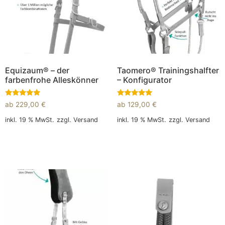
Equizaum® – der
Taomero® Trainingshalfter
farbenfrohe Alleskönner
– Konfigurator
Bewertet
Bewertet
ab
229,00
€
ab
129,00
€
mit
mit
5.00
5.00
inkl. 19 % MwSt.
zzgl.
Versand
inkl. 19 % MwSt.
zzgl.
Versand
von 5
von 5
In den Warenkorb
In den Warenkorb