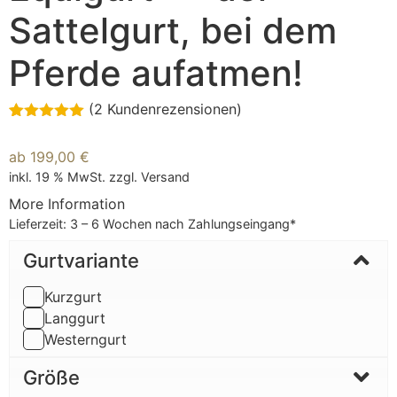
Sattelgurt, bei dem
Pferde aufatmen!
(
2
Kundenrezensionen)
Bewertet mit
2
5.00
von 5,
ab
199,00
€
basierend
auf
inkl. 19 % MwSt.
zzgl.
Versand
Kundenbewertungen
More Information
Lieferzeit:
3 – 6 Wochen nach Zahlungseingang*
Gurtvariante
Kurzgurt
Langgurt
Westerngurt
Größe