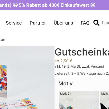
ands) 🤩 5% Rabatt ab 400€ Einkaufswert 🤩
Service
Partner
Über uns
FAQ
Pro
ten
Gutscheink
ab
2,50
€
inkl. 19 % MwSt.
zzgl.
Versand
Lieferzeit:
3 – 5 Werktage nach Z
Motiv