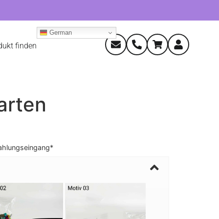
German
dukt finden
arten
ahlungseingang*