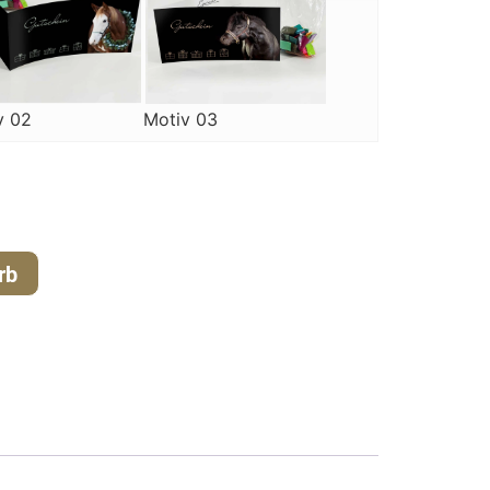
v 02
Motiv 03
rb