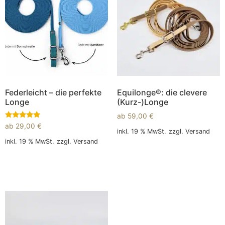
Federleicht – die perfekte
Equilonge®: die clevere
Longe
(Kurz-)Longe
ab
59,00
€
Bewertet
ab
29,00
€
mit
inkl. 19 % MwSt.
zzgl.
Versand
5.00
inkl. 19 % MwSt.
zzgl.
Versand
von 5
In den Warenkorb
In den Warenkorb