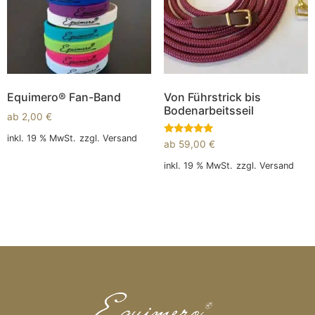
Equimero® Fan-Band
Von Führstrick bis
Bodenarbeitsseil
ab
2,00
€
inkl. 19 % MwSt.
zzgl.
Versand
Bewertet
ab
59,00
€
mit
5.00
In den Warenkorb
inkl. 19 % MwSt.
zzgl.
Versand
von 5
In den Warenkorb