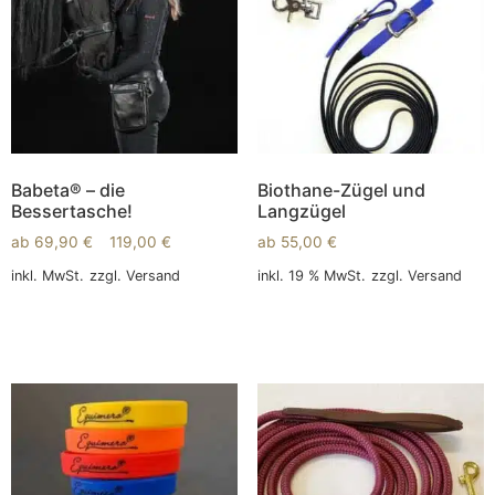
Babeta® – die
Biothane-Zügel und
Bessertasche!
Langzügel
ab
69,90
€
–
119,00
€
ab
55,00
€
inkl. MwSt.
zzgl.
Versand
inkl. 19 % MwSt.
zzgl.
Versand
Ausführung wählen
In den Warenkorb