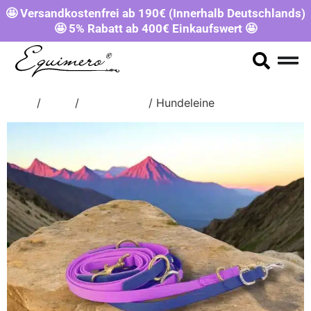
🤩 Versandkostenfrei ab 190€ (Innerhalb Deutschlands)
🤩 5% Rabatt ab 400€ Einkaufswert 🤩
Start
/
Shop
/
SONSTIGES
/ Hundeleine