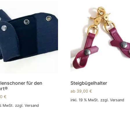
lenschoner für den
Steigbügelhalter
urt®
ab
39,00
€
00
€
inkl. 19 % MwSt.
zzgl.
Versand
 % MwSt.
zzgl.
Versand
In den Warenkorb
 Warenkorb