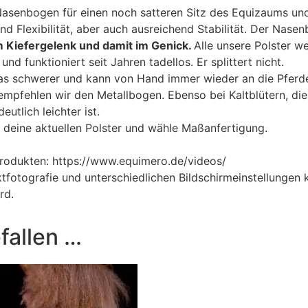
asenbogen für einen noch satteren Sitz des Equizaums und
d Flexibilität, aber auch ausreichend Stabilität. Der Nas
im Kiefergelenk und damit im Genick.
Alle unsere Polster w
 und funktioniert seit Jahren tadellos. Er splittert nicht.
was schwerer und kann von Hand immer wieder an die Pfer
mpfehlen wir den Metallbogen. Ebenso bei Kaltblütern, die 
utlich leichter ist.
 deine aktuellen Polster und wähle Maßanfertigung.
Produkten:
https://www.equimero.de/videos/
ktfotografie und unterschiedlichen Bildschirmeinstellunge
rd.
fallen …