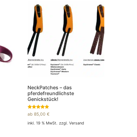
NeckPatches – das
pferdefreundlichste
Genickstück!
Bewertet
ab
85,00
€
mit
5.00
inkl. 19 % MwSt.
zzgl.
Versand
von 5
In den Warenkorb