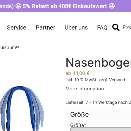
ands) 🤩 5% Rabatt ab 400€ Einkaufswert 🤩
Service
Partner
Über uns
FAQ
Pro
quizaum®
Nasenbogen
ab
44,00
€
inkl. 19 % MwSt.
zzgl.
Versand
More Information
Lieferzeit:
7 – 14 Werktage nach 
Größe
Größe
*