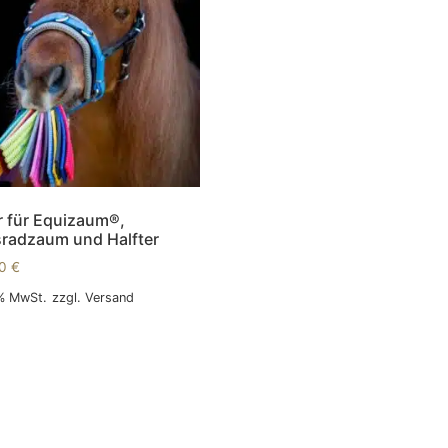
r für Equizaum®,
radzaum und Halfter
00
€
 % MwSt.
zzgl.
Versand
 Warenkorb