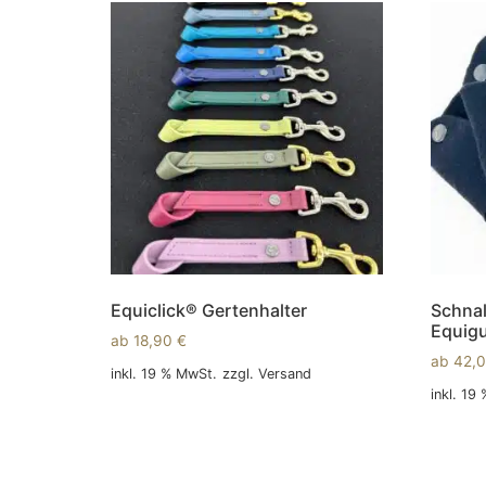
Equiclick® Gertenhalter
Schnal
Equig
ab
18,90
€
ab
42,
inkl. 19 % MwSt.
zzgl.
Versand
inkl. 19
In den Warenkorb
In den