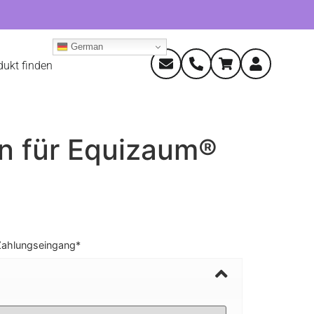
German
dukt finden
 für Equizaum®
Zahlungseingang*