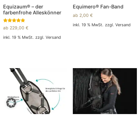
Equizaum® – der
Equimero® Fan-Band
farbenfrohe Alleskönner
ab
2,00
€
inkl. 19 % MwSt.
zzgl.
Versand
Bewertet
ab
229,00
€
mit
5.00
In den Warenkorb
inkl. 19 % MwSt.
zzgl.
Versand
von 5
In den Warenkorb