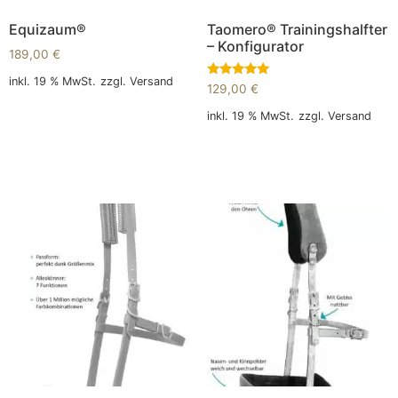
Equizaum®
Taomero® Trainingshalfter
– Konfigurator
189,00
€
inkl. 19 % MwSt.
zzgl.
Versand
Bewertet
129,00
€
mit
5.00
In den Warenkorb
inkl. 19 % MwSt.
zzgl.
Versand
von 5
In den Warenkorb