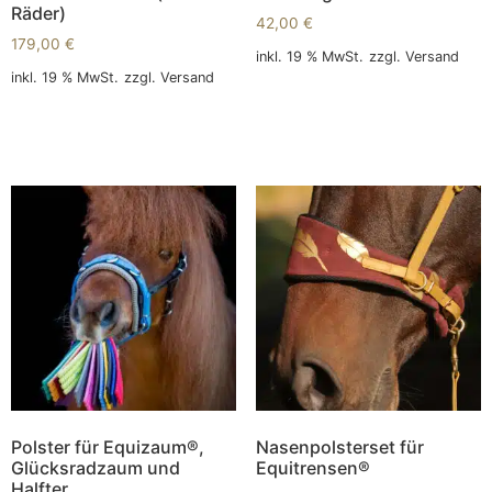
Räder)
42,00
€
179,00
€
inkl. 19 % MwSt.
zzgl.
Versand
inkl. 19 % MwSt.
zzgl.
Versand
In den Warenkorb
In den Warenkorb
Polster für Equizaum®,
Nasenpolsterset für
Glücksradzaum und
Equitrensen®
Halfter