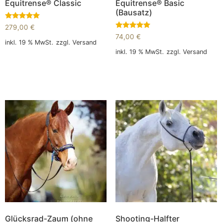
Equitrense® Classic
Equitrense® Basic
(Bausatz)
Bewertet
279,00
€
mit
Bewertet
74,00
€
5.00
mit
inkl. 19 % MwSt.
zzgl.
Versand
von 5
5.00
inkl. 19 % MwSt.
zzgl.
Versand
von 5
In den Warenkorb
In den Warenkorb
Glücksrad-Zaum (ohne
Shooting-Halfter