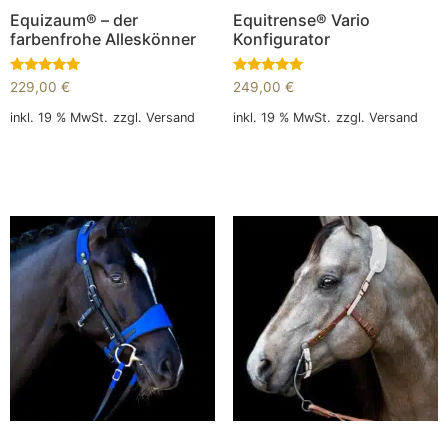
Equizaum® – der
Equitrense® Vario
farbenfrohe Alleskönner
Konfigurator
Bewertet
Bewertet
229,00
€
249,00
€
mit
mit
5.00
5.00
inkl. 19 % MwSt.
zzgl.
Versand
inkl. 19 % MwSt.
zzgl.
Versand
von 5
von 5
In den Warenkorb
In den Warenkorb