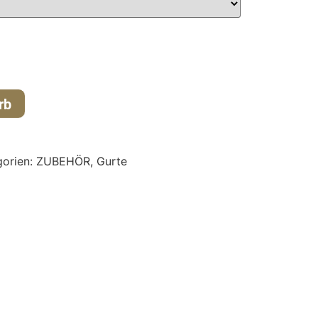
rb
gorien:
ZUBEHÖR
,
Gurte