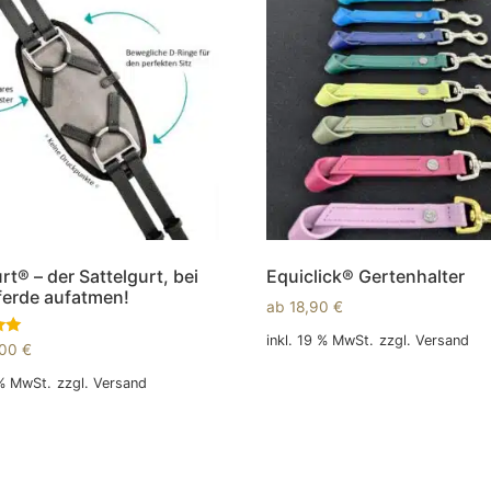
rt® – der Sattelgurt, bei
Equiclick® Gertenhalter
erde aufatmen!
ab
18,90
€
inkl. 19 % MwSt.
zzgl.
Versand
,00
€
In den Warenkorb
 % MwSt.
zzgl.
Versand
 Warenkorb