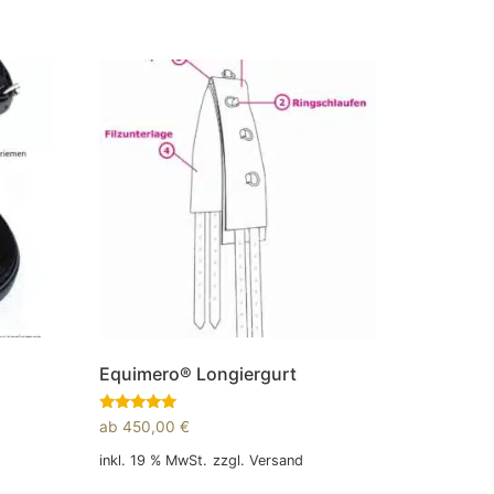
Equimero® Longiergurt
Bewertet
ab
450,00
€
mit
5.00
inkl. 19 % MwSt.
zzgl.
Versand
von 5