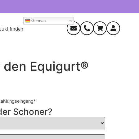
German
dukt finden
r den Equigurt®
Zahlungseingang*
der Schoner?