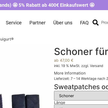
ands) 🤩 5% Rabatt ab 400€ Einkaufswert 🤩
Service
Partner
Über uns
FAQ
Pro
quigurt®
Schoner fü
ab
47,00
€
inkl. 19 % MwSt.
zzgl.
Versand
More Information
Lieferzeit:
7 – 14 Werktage nach 
Sweatpatches o
Länge