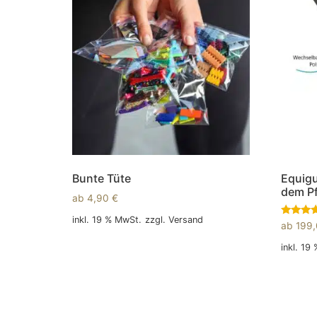
Bunte Tüte
Equigu
dem Pf
ab
4,90
€
inkl. 19 % MwSt.
zzgl.
Versand
Bewertet
ab
199
mit
5.00
In den Warenkorb
inkl. 19
von 5
In den