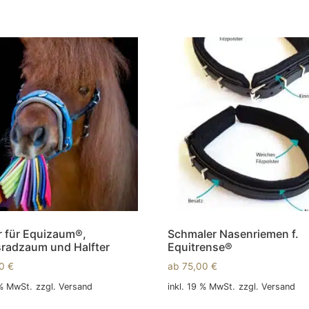
r für Equizaum®,
Schmaler Nasenriemen f.
radzaum und Halfter
Equitrense®
00
€
ab
75,00
€
 % MwSt.
zzgl.
Versand
inkl. 19 % MwSt.
zzgl.
Versand