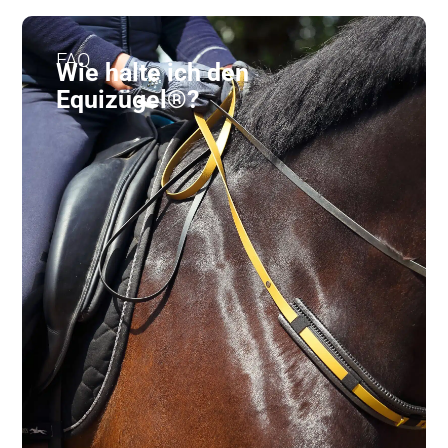
FAQ
Wie halte ich den
Equizügel®?