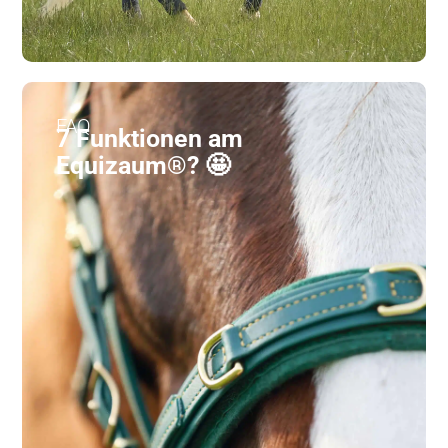
FAQ
7 Funktionen am
Equizaum®? 🤩