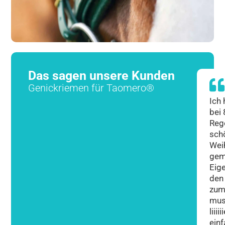
Das sagen unsere Kunden
Genickriemen für Taomero®
Ich
bei
Reg
sch
Wei
gem
Eige
den
zum
mus
liii
ein