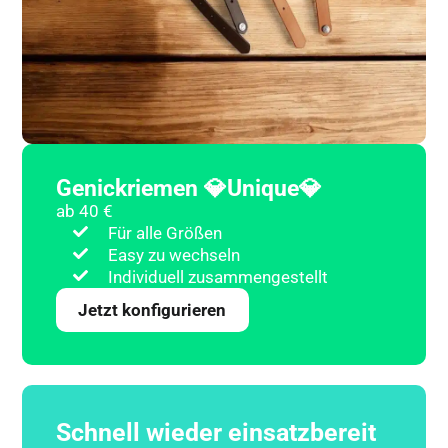
Genickriemen 💎Unique💎
ab 40 €
Für alle Größen
Easy zu wechseln
Individuell zusammengestellt
Jetzt konfigurieren
Schnell wieder einsatzbereit