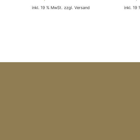
inkl. 19 % MwSt.
zzgl.
Versand
inkl. 19
In den Warenkorb
In den