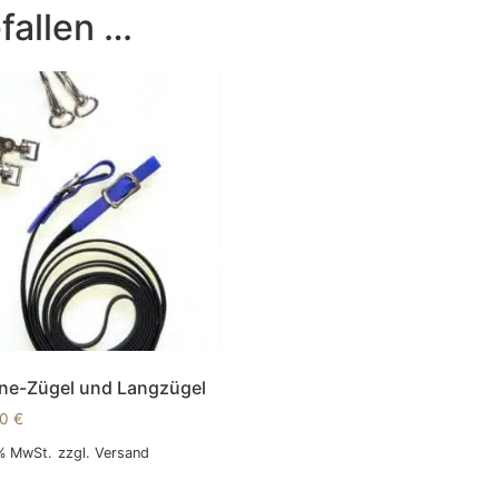
fallen …
ne-Zügel und Langzügel
00
€
 % MwSt.
zzgl.
Versand
 Warenkorb