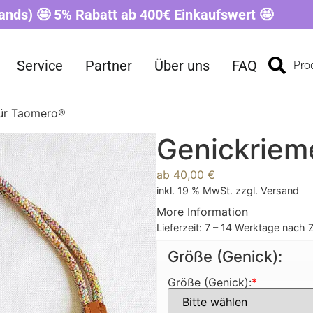
ands) 🤩 5% Rabatt ab 400€ Einkaufswert 🤩
Service
Partner
Über uns
FAQ
Pro
für Taomero®
Genickriem
ab
40,00
€
inkl. 19 % MwSt.
zzgl.
Versand
More Information
Lieferzeit:
7 – 14 Werktage nach 
Größe (Genick):
Größe (Genick):
*