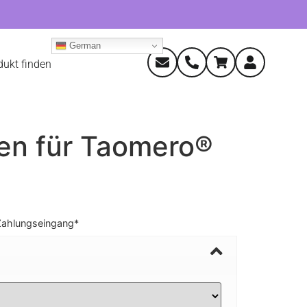
German
dukt finden
en für Taomero®
Zahlungseingang*