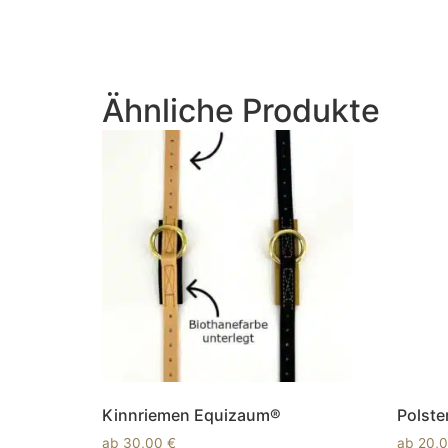
In den Warenkorb
Ähnliche Produkte
Kinnriemen Equizaum®
Polste
ab
30,00
€
ab
20,