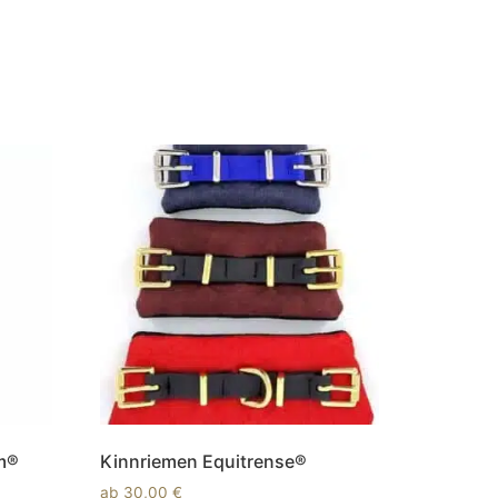
um®
Kinnriemen Equitrense®
ab
30,00
€