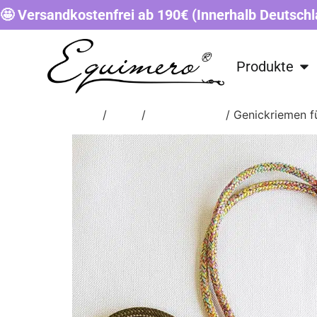
🤩 Versandkostenfrei ab 190€ (Innerhalb Deutschl
Produkte
Start
/
Shop
/
ERSATZTEILE
/ Genickriemen 