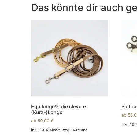
Das könnte dir auch ge
Equilonge®: die clevere
Biotha
(Kurz-)Longe
ab
55,
ab
59,00
€
inkl. 19
inkl. 19 % MwSt.
zzgl.
Versand
In den