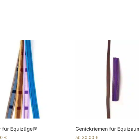
r für Equizügel®
Genickriemen für Equiza
00
€
ab
30,00
€