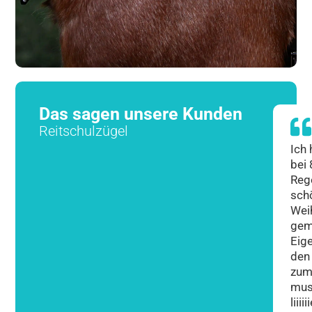
Das sagen unsere Kunden
Reitschulzügel
Ich
bei
Reg
sch
Wei
gem
Eige
den
zum
mus
liii