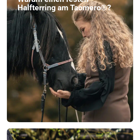
Halfterring am Taomero®?