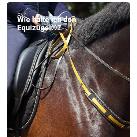
FAQ
Wie halte ich den
Equizügel®?