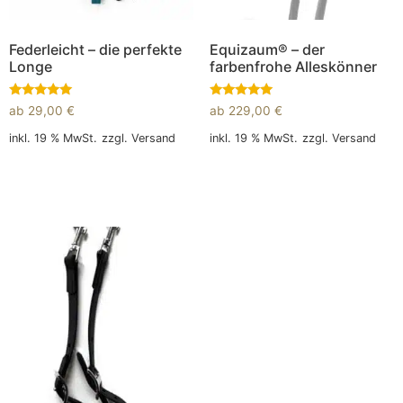
Federleicht – die perfekte
Equizaum® – der
Longe
farbenfrohe Alleskönner
Bewertet
Bewertet
ab
29,00
€
ab
229,00
€
mit
mit
5.00
5.00
inkl. 19 % MwSt.
zzgl.
Versand
inkl. 19 % MwSt.
zzgl.
Versand
von 5
von 5
In den Warenkorb
In den Warenkorb