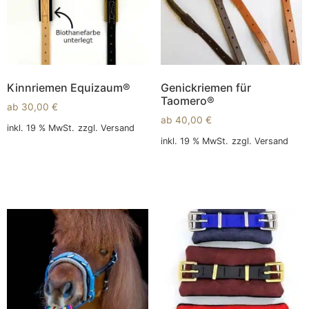
Kinnriemen Equizaum®
Genickriemen für
Taomero®
ab
30,00
€
ab
40,00
€
inkl. 19 % MwSt.
zzgl.
Versand
inkl. 19 % MwSt.
zzgl.
Versand
In den Warenkorb
In den Warenkorb