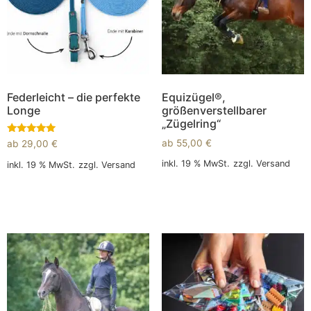
Federleicht – die perfekte
Equizügel®,
Longe
größenverstellbarer
„Zügelring“
Bewertet
ab
55,00
€
ab
29,00
€
mit
5.00
inkl. 19 % MwSt.
zzgl.
Versand
inkl. 19 % MwSt.
zzgl.
Versand
von 5
In den Warenkorb
In den Warenkorb