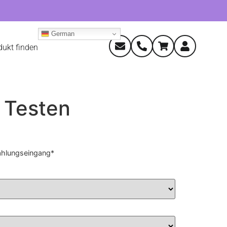
German
dukt finden
 Testen
ahlungseingang*