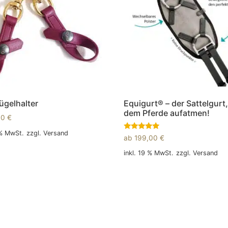
ügelhalter
Equigurt® – der Sattelgurt,
dem Pferde aufatmen!
00
€
 % MwSt.
zzgl.
Versand
Bewertet
ab
199,00
€
mit
5.00
 Warenkorb
inkl. 19 % MwSt.
zzgl.
Versand
von 5
In den Warenkorb