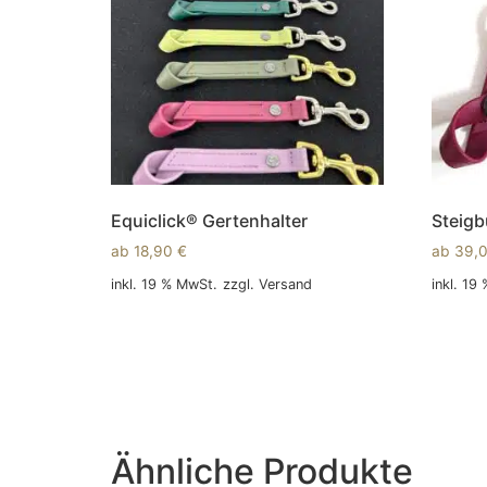
Equiclick® Gertenhalter
Steigb
ab
18,90
€
ab
39,
inkl. 19 % MwSt.
zzgl.
Versand
inkl. 19
In den Warenkorb
In den
Ähnliche Produkte