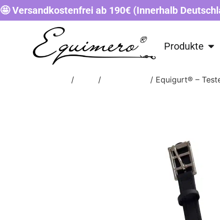
🤩 Versandkostenfrei ab 190€ (Innerhalb Deutschl
Produkte
Start
/
Shop
/
SONSTIGES
/ Equigurt® – Test