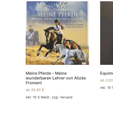
Meine Pferde – Meine
Equim
wunderbaren Lehrer von Alizée
ab
2,0
Froment
inkl. 19
ab
29,90
€
In den
inkl. 19 % MwSt.
zzgl.
Versand
In den Warenkorb