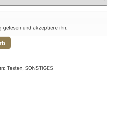
g gelesen und akzeptiere ihn.
rb
en:
Testen
,
SONSTIGES