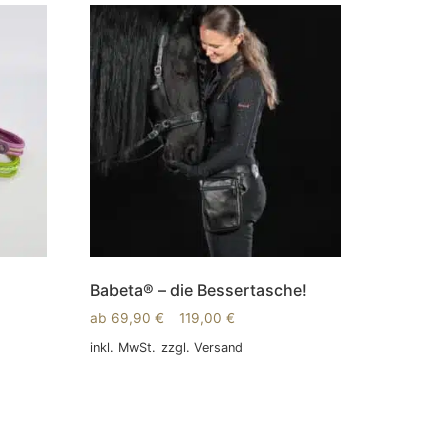
Babeta® – die Bessertasche!
ab
69,90
€
–
119,00
€
inkl. MwSt.
zzgl.
Versand
Ausführung wählen