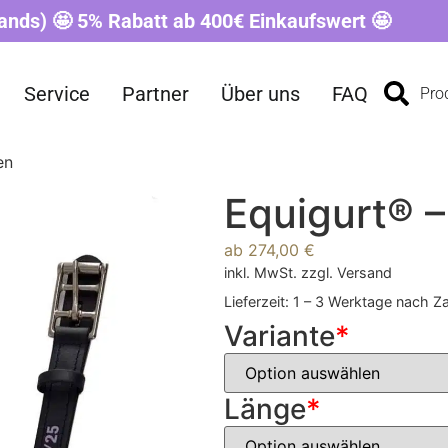
ands) 🤩 5% Rabatt ab 400€ Einkaufswert 🤩
Service
Partner
Über uns
FAQ
Pro
en
Equigurt® –
ab
274,00
€
inkl. MwSt.
zzgl.
Versand
Lieferzeit:
1 – 3 Werktage nach Z
Variante
*
Länge
*