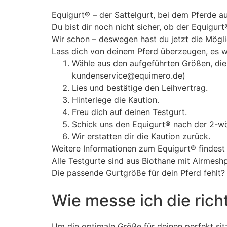
Equigurt® – der Sattelgurt, bei dem Pferde a
Du bist dir noch nicht sicher, ob der Equigurt
Wir schon – deswegen hast du jetzt die Mögl
Lass dich von deinem Pferd überzeugen, es w
Wähle aus den aufgeführten Größen, die r
kundenservice@equimero.de)
Lies und bestätige den Leihvertrag.
Hinterlege die Kaution.
Freu dich auf deinen Testgurt.
Schick uns den Equigurt® nach der 2-wö
Wir erstatten dir die Kaution zurück.
Weitere Informationen zum Equigurt® findest
Alle Testgurte sind aus Biothane mit Airmesh
Die passende Gurtgröße für dein Pferd fehlt
Wie messe ich die rich
Um die optimale Größe für deinen perfekt sitz